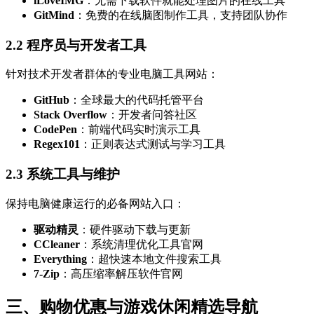
iLoveIMG
：无需下载软件就能处理图片的在线工具
GitMind
：免费的在线脑图制作工具，支持团队协作
2.2 程序员与开发者工具
针对技术开发者群体的专业电脑工具网站：
GitHub
：全球最大的代码托管平台
Stack Overflow
：开发者问答社区
CodePen
：前端代码实时演示工具
Regex101
：正则表达式测试与学习工具
2.3 系统工具与维护
保持电脑健康运行的必备网站入口：
驱动精灵
：硬件驱动下载与更新
CCleaner
：系统清理优化工具官网
Everything
：超快速本地文件搜索工具
7-Zip
：高压缩率解压软件官网
三、购物优惠与游戏休闲精选导航