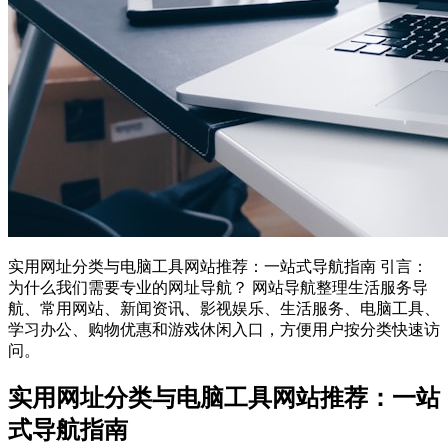
实用网址分类与电脑工具网站推荐：一站式导航指南 引言：
为什么我们需要专业的网址导航？ 网站导航整理生活服务导
航、常用网站、新闻资讯、影视娱乐、生活服务、电脑工具、
学习办公、购物优惠和游戏休闲入口，方便用户按分类快速访
问。
实用网址分类与电脑工具网站推荐：一站
式导航指南