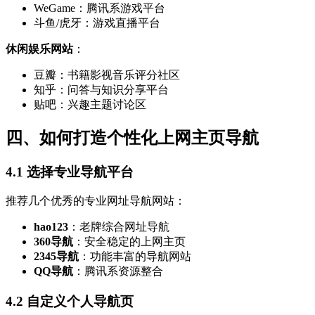
WeGame：腾讯系游戏平台
斗鱼/虎牙：游戏直播平台
休闲娱乐网站
：
豆瓣：书籍影视音乐评分社区
知乎：问答与知识分享平台
贴吧：兴趣主题讨论区
四、如何打造个性化上网主页导航
4.1 选择专业导航平台
推荐几个优秀的专业网址导航网站：
hao123
：老牌综合网址导航
360导航
：安全稳定的上网主页
2345导航
：功能丰富的导航网站
QQ导航
：腾讯系资源整合
4.2 自定义个人导航页