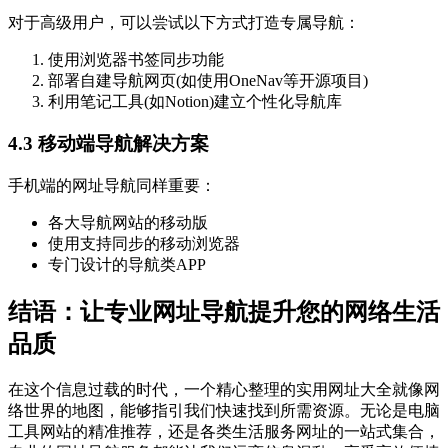
对于高级用户，可以尝试以下方式打造专属导航：
使用浏览器书签同步功能
部署自建导航网页(如使用OneNav等开源项目)
利用笔记工具(如Notion)建立个性化导航库
4.3 移动端导航解决方案
手机端的网址导航同样重要：
各大导航网站的移动版
使用支持同步的移动浏览器
专门设计的导航类APP
结语：让专业网址导航提升您的网络生活
品质
在这个信息过载的时代，一个精心整理的实用网址大全就像网
络世界的地图，能够指引我们快速找到所需资源。无论是电脑
工具网站的精准推荐，还是各类生活服务网址的一站式集合，