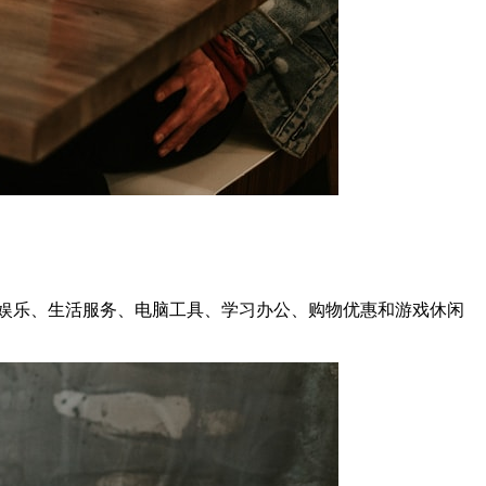
视娱乐、生活服务、电脑工具、学习办公、购物优惠和游戏休闲