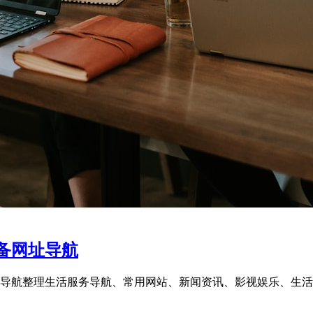
备网址导航
网站导航整理生活服务导航、常用网站、新闻资讯、影视娱乐、生