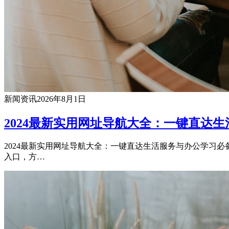
新闻资讯
2026年8月1日
2024最新实用网址导航大全：一键直达
2024最新实用网址导航大全：一键直达生活服务与办公学习
入口，方…