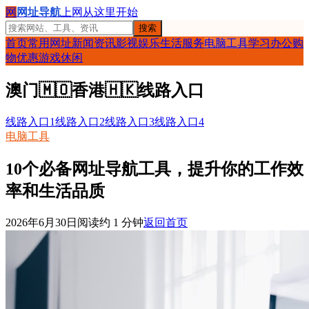
网
网址导航
上网从这里开始
搜索
首页
常用网址
新闻资讯
影视娱乐
生活服务
电脑工具
学习办公
购
物优惠
游戏休闲
澳门
🇲🇴
香港
🇭🇰
线路入口
线路入口1
线路入口2
线路入口3
线路入口4
电脑工具
10个必备网址导航工具，提升你的工作效
率和生活品质
2026年6月30日
阅读约
1
分钟
返回首页