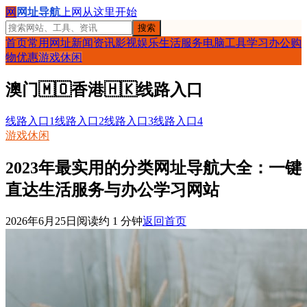
网
网址导航
上网从这里开始
搜索
首页
常用网址
新闻资讯
影视娱乐
生活服务
电脑工具
学习办公
购
物优惠
游戏休闲
澳门
🇲🇴
香港
🇭🇰
线路入口
线路入口1
线路入口2
线路入口3
线路入口4
游戏休闲
2023年最实用的分类网址导航大全：一键
直达生活服务与办公学习网站
2026年6月25日
阅读约
1
分钟
返回首页