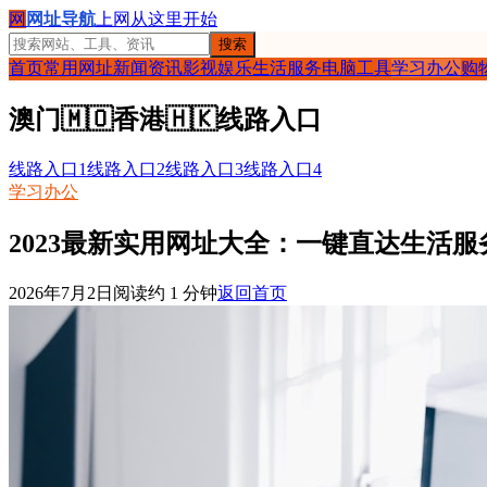
网
网址导航
上网从这里开始
搜索
首页
常用网址
新闻资讯
影视娱乐
生活服务
电脑工具
学习办公
购
澳门
🇲🇴
香港
🇭🇰
线路入口
线路入口1
线路入口2
线路入口3
线路入口4
学习办公
2023最新实用网址大全：一键直达生活
2026年7月2日
阅读约
1
分钟
返回首页