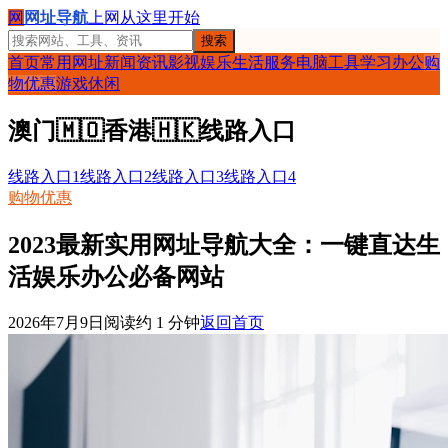
网
网址导航
上网从这里开始
搜索
首页
常用网址
新闻资讯
影视娱乐
生活服务
电脑工具
学习办公
购
物优惠
游戏休闲
澳门
🇲🇴
香港
🇭🇰
线路入口
线路入口1
线路入口2
线路入口3
线路入口4
购物优惠
2023最新实用网址导航大全：一键直达生
活娱乐办公必备网站
2026年7月9日
阅读约
1
分钟
返回首页