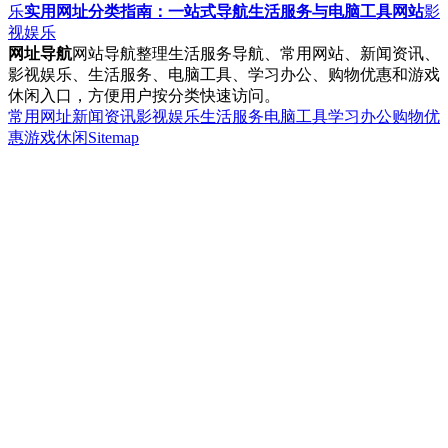
乐
实用网址分类指南：一站式导航生活服务与电脑工具网站
影
视娱乐
网址导航
网站导航整理生活服务导航、常用网站、新闻资讯、
影视娱乐、生活服务、电脑工具、学习办公、购物优惠和游戏
休闲入口，方便用户按分类快速访问。
常用网址
新闻资讯
影视娱乐
生活服务
电脑工具
学习办公
购物优
惠
游戏休闲
Sitemap