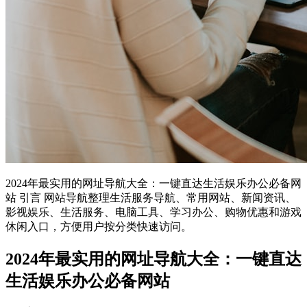
2024年最实用的网址导航大全：一键直达生活娱乐办公必备网
站 引言 网站导航整理生活服务导航、常用网站、新闻资讯、
影视娱乐、生活服务、电脑工具、学习办公、购物优惠和游戏
休闲入口，方便用户按分类快速访问。
2024年最实用的网址导航大全：一键直达
生活娱乐办公必备网站