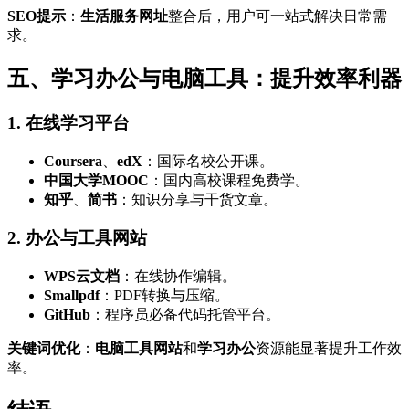
SEO提示
：
生活服务网址
整合后，用户可一站式解决日常需
求。
五、学习办公与电脑工具：提升效率利器
1. 在线学习平台
Coursera
、
edX
：国际名校公开课。
中国大学MOOC
：国内高校课程免费学。
知乎
、
简书
：知识分享与干货文章。
2. 办公与工具网站
WPS云文档
：在线协作编辑。
Smallpdf
：PDF转换与压缩。
GitHub
：程序员必备代码托管平台。
关键词优化
：
电脑工具网站
和
学习办公
资源能显著提升工作效
率。