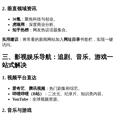
2. 垂直领域资讯
36氪
：聚焦科技与创业。
虎嗅网
：深度商业分析。
知乎热榜
：网友热议话题集合。
实用建议
：将常看的新闻网站加入
网址目录
书签栏，实现一键
访问。
三、影视娱乐导航：追剧、音乐、游戏一
站式解决
1. 视频平台直达
爱奇艺
、
腾讯视频
：热门剧集和综艺。
哔哩哔哩（B站）
：二次元、纪录片、知识类内容。
YouTube
：全球视频资源。
2. 音乐与游戏