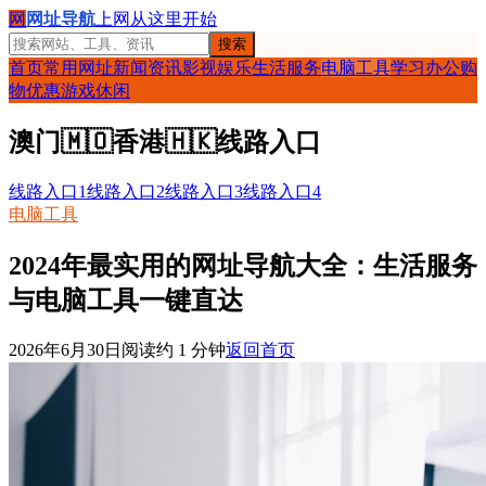
网
网址导航
上网从这里开始
搜索
首页
常用网址
新闻资讯
影视娱乐
生活服务
电脑工具
学习办公
购
物优惠
游戏休闲
澳门
🇲🇴
香港
🇭🇰
线路入口
线路入口1
线路入口2
线路入口3
线路入口4
电脑工具
2024年最实用的网址导航大全：生活服务
与电脑工具一键直达
2026年6月30日
阅读约
1
分钟
返回首页