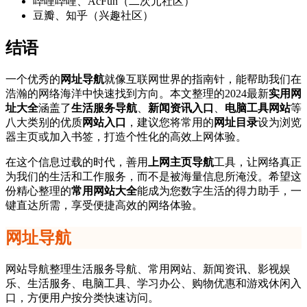
哔哩哔哩、AcFun（二次元社区）
豆瓣、知乎（兴趣社区）
结语
一个优秀的
网址导航
就像互联网世界的指南针，能帮助我们在
浩瀚的网络海洋中快速找到方向。本文整理的2024最新
实用网
址大全
涵盖了
生活服务导航
、
新闻资讯入口
、
电脑工具网站
等
八大类别的优质
网站入口
，建议您将常用的
网址目录
设为浏览
器主页或加入书签，打造个性化的高效上网体验。
在这个信息过载的时代，善用
上网主页导航
工具，让网络真正
为我们的生活和工作服务，而不是被海量信息所淹没。希望这
份精心整理的
常用网站大全
能成为您数字生活的得力助手，一
键直达所需，享受便捷高效的网络体验。
网址导航
网站导航整理生活服务导航、常用网站、新闻资讯、影视娱
乐、生活服务、电脑工具、学习办公、购物优惠和游戏休闲入
口，方便用户按分类快速访问。