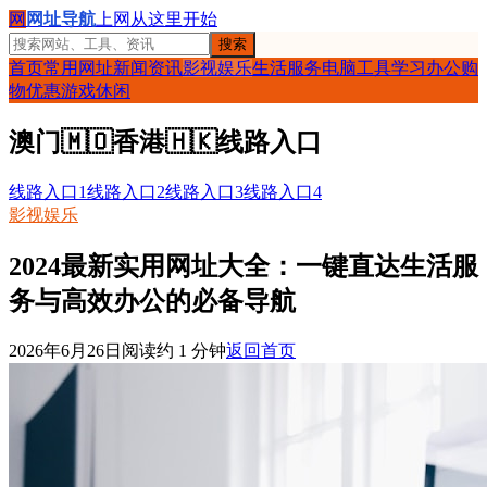
网
网址导航
上网从这里开始
搜索
首页
常用网址
新闻资讯
影视娱乐
生活服务
电脑工具
学习办公
购
物优惠
游戏休闲
澳门
🇲🇴
香港
🇭🇰
线路入口
线路入口1
线路入口2
线路入口3
线路入口4
影视娱乐
2024最新实用网址大全：一键直达生活服
务与高效办公的必备导航
2026年6月26日
阅读约
1
分钟
返回首页